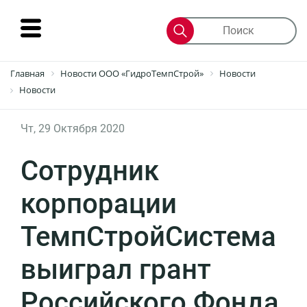
Интернет-
Главная
Новости ООО «ГидроТемпСтрой»
Новости
магазин
Новости
Продукты
Чт, 29 Октября 2020
Материалы
Сотрудник
Проекты
корпорации
Документы
ТемпСтройСистема
О
выиграл грант
компании
Российского Фонда
Пресс-