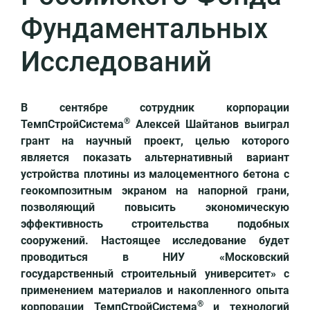
центр
Фундаментальных
Библиотека
Исследований
знаний
Контакты
В сентябре сотрудник корпорации
®
+7
ТемпСтройСистема
Алексей Шайтанов выиграл
495
грант на научный проект, целью которого
727-
является показать альтернативный вариант
06-
устройства плотины из малоцементного бетона с
37
геокомпозитным экраном на напорной грани,
info@tempstroy.ru
позволяющий повысить экономическую
эффективность строительства подобных
сооружений. Настоящее исследование будет
проводиться в НИУ «Московский
государственный строительный университет» с
применением материалов и накопленного опыта
®
корпорации ТемпСтройСистема
и технологий