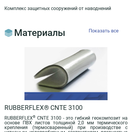
Документы
Комплекс защитных сооружений от наводнений
О
компании
Материалы
Показать все
Пресс-
центр
Библиотека
знаний
Контакты
+7
495
727-
RUBBERFLEX® CNTE 3100
06-
37
®
RUBBERFLEX
CNTE 3100 - это гибкий геокомпозит на
info@tempstroy.ru
основе ПВХ листов толщиной 2,0 мм термического
крепления (термосваренный) при производстве с