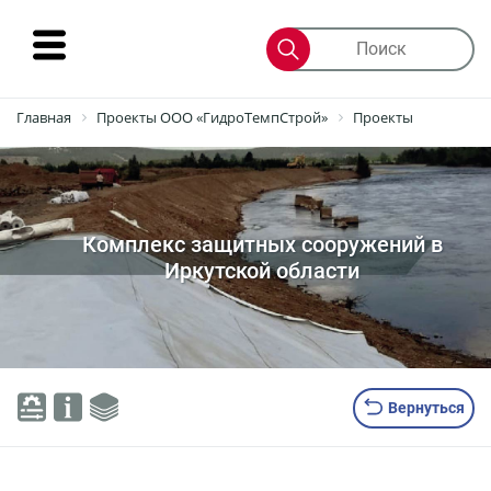
Интернет-
Главная
Проекты ООО «ГидроТемпСтрой»
Проекты
магазин
Продукты
Комплекс защитных сооружений в
Материалы
Иркутской области
Проекты
Лефортовский
тоннель,
Москва
Вернуться
Комплекс
защитных