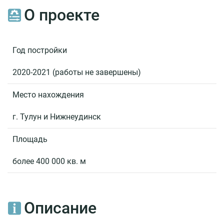
сооружений
О проекте
в
Иркутской
области
Год постройки
Комплекс
защитных
2020-2021 (работы не завершены)
сооружений
Санкт-
Место нахождения
Петербурга
от
г. Тулун и Нижнеудинск
наводнений
Площадь
Рогунская
ГЭС
более 400 000 кв. м
Водозаборные
шахты
Катсе
Описание