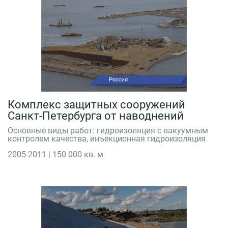
Документы
О
компании
Пресс-
центр
Библиотека
Комплекс защитных сооружений
знаний
Санкт-Петербурга от наводнений
Контакты
Основные виды работ: гидроизоляция с вакуумным
контролем качества, инъекционная гидроизоляция
+7
2005-2011 | 150 000 кв. м
495
727-
06-
37
info@tempstroy.ru