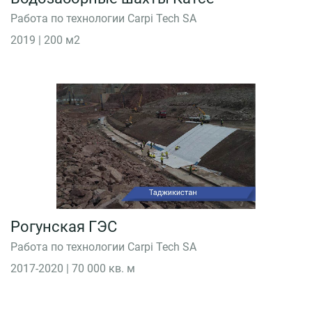
сооружений
Работа по технологии Carpi Tech SA
в
Иркутской
2019 | 200 м2
области
Комплекс
защитных
сооружений
Санкт-
Петербурга
от
наводнений
Рогунская
ГЭС
Рогунская ГЭС
Работа по технологии Carpi Tech SA
Водозаборные
шахты
2017-2020 | 70 000 кв. м
Катсе