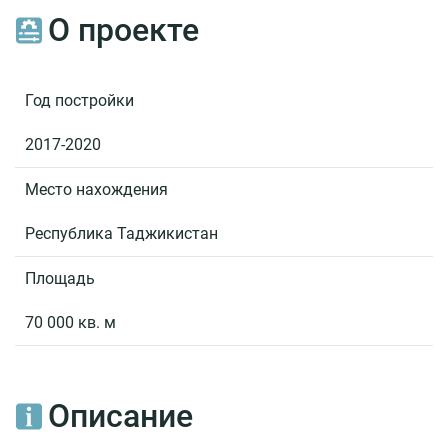
сооружений
О проекте
в
Иркутской
области
Год постройки
Комплекс
защитных
2017-2020
сооружений
Санкт-
Место нахождения
Петербурга
от
Республика Таджикистан
наводнений
Площадь
Рогунская
ГЭС
70 000 кв. м
Водозаборные
шахты
Катсе
Описание