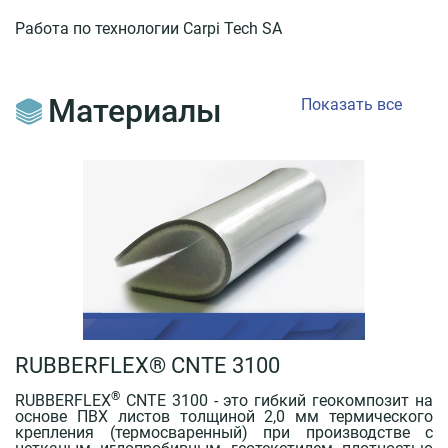
Документы
Работа по технологии Carpi Tech SA
О
компании
Материалы
Показать все
Пресс-
центр
Библиотека
знаний
Контакты
+7
495
727-
RUBBERFLEX® CNTE 3100
06-
37
®
RUBBERFLEX
CNTE 3100 - это гибкий геокомпозит на
info@tempstroy.ru
основе ПВХ листов толщиной 2,0 мм термического
крепления (термосваренный) при производстве с