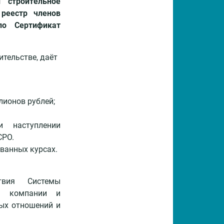
 строительное
реестр членов
ло Сертификат
тельстве, даёт
лионов рублей;
 наступлении
СРО.
ванных курсах.
ствия Системы
я компании и
вых отношений и