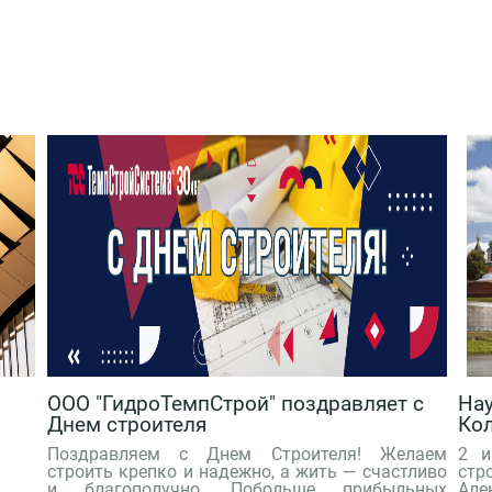
ООО "ГидроТемпСтрой" поздравляет с
Нау
Днем строителя
Ко
Поздравляем с Днем Строителя! Желаем
2 и
строить крепко и надежно, а жить — счастливо
ст
и благополучно. Побольше прибыльных
Але