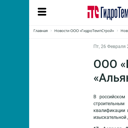
Интернет-
Главная
Новости ООО «ГидроТемпСтрой»
Нов
магазин
Пт, 26 Февраля 
Продукты
ООО «
Материалы
«Алья
Проекты
Документы
В российском 
строительным
О
квалификации и
компании
изыскательной 
Пресс-