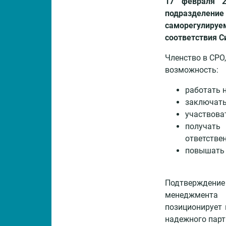
17 февраля 2
центр
подразделени
саморегулиру
Библиотека
соответствия 
знаний
Членство в СРО
Контакты
возможность:
работать 
заключать
участвова
получат
ответстве
повышать 
Подтверждени
менеджмента
позиционирует 
надежного парт