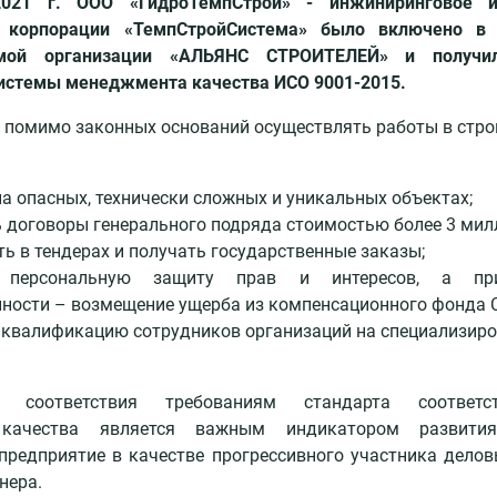
021 г. ООО «ГидроТемпСтрой» - инжиниринговое и
е корпорации «ТемпСтройСистема» было включено в 
емой организации «АЛЬЯНС СТРОИТЕЛЕЙ» и получи
Системы менеджмента качества ИСО 9001-2015.
, помимо законных оснований осуществлять работы в строи
на опасных, технически сложных и уникальных объектах;
 договоры генерального подряда стоимостью более 3 мил
ть в тендерах и получать государственные заказы;
ь персональную защиту прав и интересов, а при
нности – возмещение ущерба из компенсационного фонда 
квалификацию сотрудников организаций на специализиро
е соответствия требованиям стандарта соответ
 качества является важным индикатором развити
предприятие в качестве прогрессивного участника дело
нера.