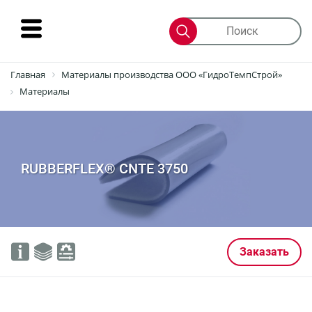
Интернет-
Главная
Материалы производства ООО «ГидроТемпСтрой»
магазин
Материалы
Продукты
Подземная
RUBBERFLEX® CNTE 3750
гидроизоляция
Материалы
RUBBERFLEX®
Заказать
CNTE
3100
RUBBERFLEX®
CNTE