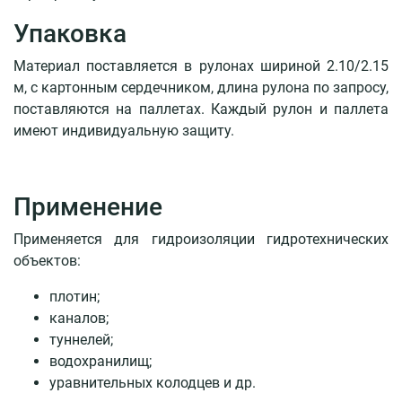
Документы
Упаковка
О
Материал поставляется в рулонах шириной 2.10/2.15
компании
м, с картонным сердечником, длина рулона по запросу,
поставляются на паллетах. Каждый рулон и паллета
Пресс-
имеют индивидуальную защиту.
центр
Библиотека
знаний
Применение
Контакты
Применяется для гидроизоляции гидротехнических
объектов:
+7
плотин;
495
каналов;
727-
06-
туннелей;
37
водохранилищ;
уравнительных колодцев и др.
info@tempstroy.ru