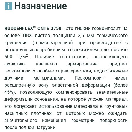
4400
Назначение
RUBBERFLEX®
CNTE
3750
®
RUBBERFLEX
CNTE 3750
- это гибкий геокомпозит на
RUBBERFLEX®
основе ПВХ листов толщиной 2,5 мм термического
CNTE
крепления (термосваренный) при производстве с
2450
нетканым иглопробивным геотекстилем плотностью
Гидроизоляция
2
500 г/м
. Наличие геотекстиля, выполняющего
гидротехнических
функцию внешнего армирования, придает
сооружений
геокомпозиту особые характеристики, недостижимые
другими материалами. Геокомпозит имеет
Материалы
расширенную зону эластичной деформации (более
45%), позволяющую компенсировать значительные
RUBBERFLEX®
деформации основания, на которое уложен материал,
CNTE
это допускает использование материала в грунтовых
3100
насыпных плотинах, от которых можно ожидать
RUBBERFLEX®
значительного изменения геометрии поверхности
CNTE
после полной нагрузки.
4400