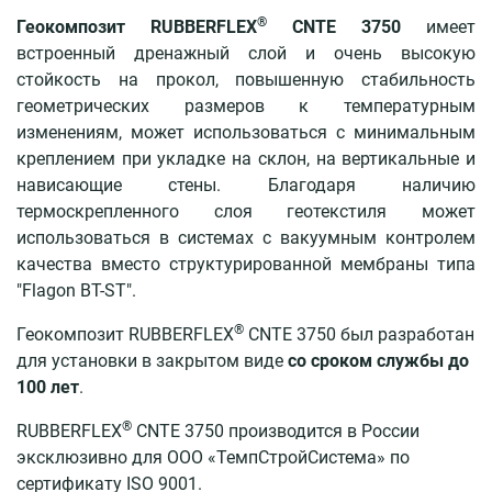
RUBBERFLEX®
®
Геокомпозит RUBBERFLEX
CNTE 3750
имеет
CNTE
встроенный дренажный слой и очень высокую
3750
стойкость на прокол, повышенную стабильность
RUBBERFLEX®
геометрических размеров к температурным
CNTE
изменениям, может использоваться с минимальным
2450
креплением при укладке на склон, на вертикальные и
нависающие стены. Благодаря наличию
Ремонт
гидроизоляции
термоскрепленного слоя геотекстиля может
и
использоваться в системах с вакуумным контролем
восстановление
качества вместо структурированной мембраны типа
бетона
"Flagon BT-ST".
Противоэрозионная
®
Геокомпозит RUBBERFLEX
CNTE 3750 был разработан
защита
для установки в закрытом виде
со сроком службы до
100 лет
.
Материалы
®
RUBBERFLEX
CNTE 3750 производится в России
Проекты
эксклюзивно для ООО «ТемпСтройСистема» по
сертификату ISO 9001.