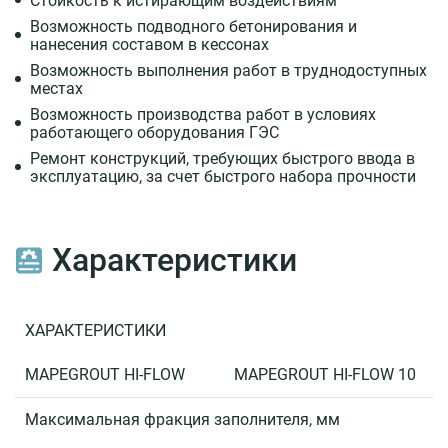
Стойкость к истирающим воздействиям
MAPEGROUT®
Возможность подводного бетонирования и
Fast-
нанесения составом в кессонах
Set
Возможность выполнения работ в труднодоступных
R4
местах
Ремонтный
Возможность производства работ в условиях
состав
работающего оборудования ГЭС
MAPEGROUT®
Ремонт конструкций, требующих быстрого ввода в
Hi
эксплуатацию, за счет быстрого набора прочности
Flow
(Hi
Flow
10)
Характеристики
Противоэрозионная
защита
ХАРАКТЕРИСТИКИ
Материалы
MAPEGROUT HI-FLOW
MAPEGROUT HI-FLOW 10
Проекты
Максимальная фракция заполнителя, мм