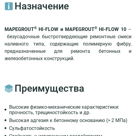
восстановление
Назначение
бетона
Материалы
®
®
MAPEGROUT
HI-FLOW и MAPEGROUT
HI-FLOW 10
–
Ремонтный
безусадочные быстротвердеющие ремонтные смеси
состав
наливного типа, содержащие полимерную фибру,
MAPEGROUT®
предназначенные для ремонта бетонных и
T-
железобетонных конструкций.
40
Ремонтный
состав
MAPEGROUT®
Преимущества
BM
Ремонтный
состав
Высокие физико-механические характеристики:
MAPEGROUT®
прочность, трещиностойкость и др.
430
Высокая адгезия к бетонному основанию (> 2 МПа)
Ремонтный
Сульфатостойкость
состав