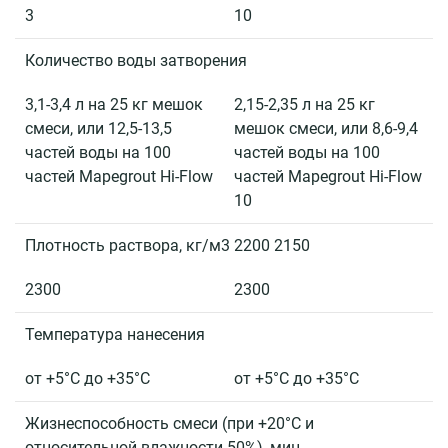
Документы
3
10
О
Количество воды затворения
компании
3,1-3,4 л на 25 кг мешок
2,15-2,35 л на 25 кг
Пресс-
смеси, или 12,5-13,5
мешок смеси, или 8,6-9,4
центр
частей воды на 100
частей воды на 100
частей Mapegrout Hi-Flow
частей Mapegrout Hi-Flow
Библиотека
10
знаний
Плотность раствора, кг/м3 2200 2150
Контакты
2300
2300
+7
495
Температура нанесения
727-
06-
от +5°С до +35°С
от +5°С до +35°С
37
info@tempstroy.ru
Жизнеспособность смеси (при +20°С и
относительной влажности 50%), мин