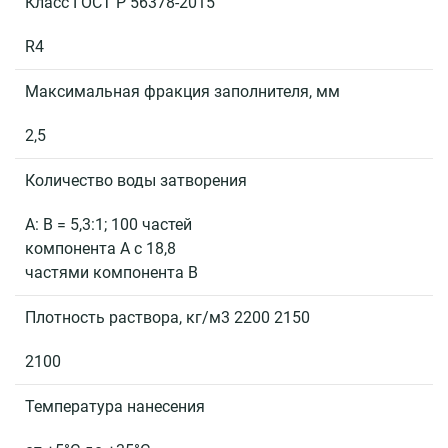
Документы
Класс ГОСТ Р 56378-2015
R4
О
компании
Максимальная фракция заполнителя, мм
Пресс-
2,5
центр
Количество воды затворения
Библиотека
знаний
А: B = 5,3:1; 100 частей
компонента А с 18,8
Контакты
частями компонента B
+7
Плотность раствора, кг/м3 2200 2150
495
727-
2100
06-
37
Температура нанесения
info@tempstroy.ru