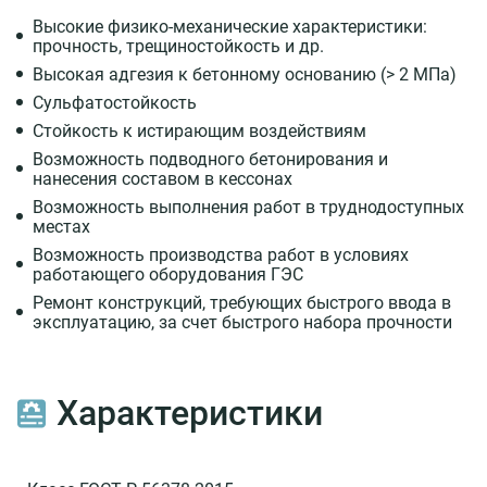
MAPEGROUT®
Высокие физико-механические характеристики:
Fast-
прочность, трещиностойкость и др.
Set
Высокая адгезия к бетонному основанию (> 2 МПа)
R4
Сульфатостойкость
Ремонтный
Стойкость к истирающим воздействиям
состав
MAPEGROUT®
Возможность подводного бетонирования и
нанесения составом в кессонах
Hi
Flow
Возможность выполнения работ в труднодоступных
(Hi
местах
Flow
Возможность производства работ в условиях
10)
работающего оборудования ГЭС
Ремонт конструкций, требующих быстрого ввода в
Противоэрозионная
эксплуатацию, за счет быстрого набора прочности
защита
Материалы
Характеристики
Проекты