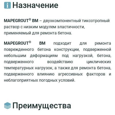
восстановление
Назначение
бетона
Материалы
®
MAPEGROUT
BM
– двухкомпонентный тиксотропный
раствор с низким модулем эластичности,
Ремонтный
применяемый для ремонта бетона.
состав
MAPEGROUT®
®
MAPEGROUT
BM
подходит для ремонта
T-
поврежденного бетона конструкции, подверженной
40
небольшим деформациям под нагрузкой, бетона,
Ремонтный
подверженного воздействию циклических
состав
температурных нагрузок, а также для ремонта бетона,
MAPEGROUT®
подверженного влиянию агрессивных факторов и
BM
неблагоприятных погодных условий.
Ремонтный
состав
MAPEGROUT®
430
Преимущества
Ремонтный
состав